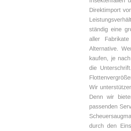
Insektenfallen
Direktimport vo
Leistungsverh
ständig eine g
aller Fabrika
Alternative. W
kaufen, je nac
die Unterschri
Flottenvergröß
Wir unterstütze
Denn wir biete
passenden Servi
Scheuersaugma
durch den Eins