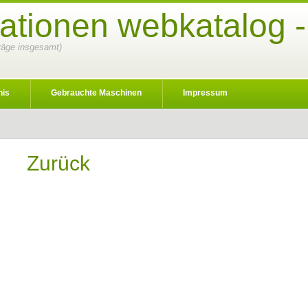
sationen webkatalog 
nträge insgesamt)
nis
Gebrauchte Maschinen
Impressum
Zurück