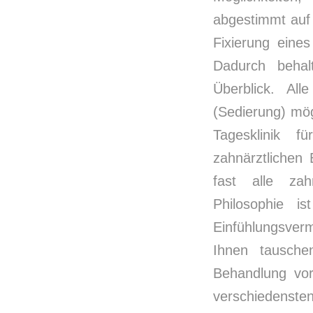
abgestimmt auf 
Fixierung eine
Dadurch beha
Überblick. All
(Sedierung) mög
Tagesklinik f
zahnärztlichen
fast alle za
Philosophie i
Einfühlungsver
Ihnen tausche
Behandlung vor
verschiedenste