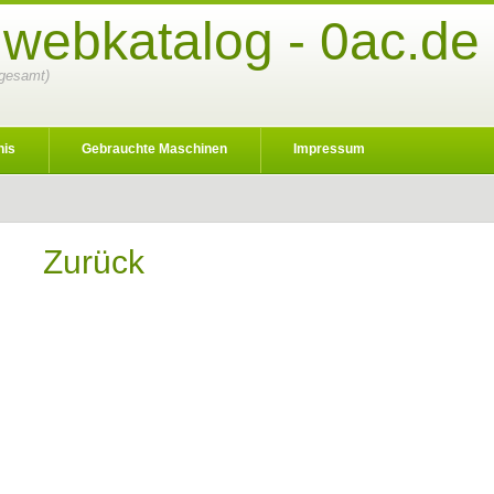
 webkatalog - 0ac.de
nsgesamt)
nis
Gebrauchte Maschinen
Impressum
Zurück