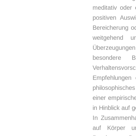
meditativ oder
positiven Ausw
Bereicherung od
weitgehend un
Überzeugungen
besondere B
Verhaltensvorsch
Empfehlungen o
philosophische
einer empirisc
in Hinblick auf
In Zusammenhan
auf Körper u