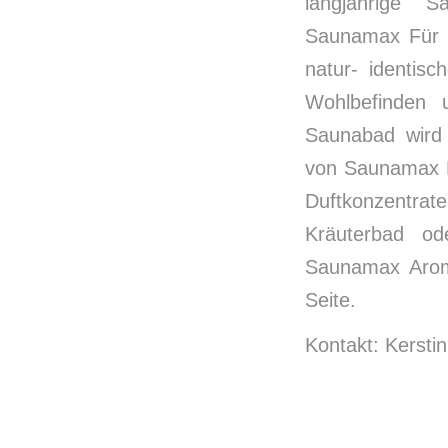
langjährige 
Saunamax Für h
natur- identis
Wohlbefinden 
Saunabad wird 
von Saunamax D
Duftkonzentrate
Kräuterbad od
Saunamax Aroma
Seite.
Kontakt: Kersti