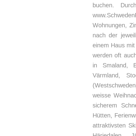
buchen. Durc
www.SchwedenPr
Wohnungen, Zim
nach der jeweil
einem Haus mit 
werden oft auc
in Smaland, 
Värmland, Sto
(Westschweden
weisse Weihnac
sicherem Schn
Hütten, Ferien
attraktivsten S
Härjedalen, 