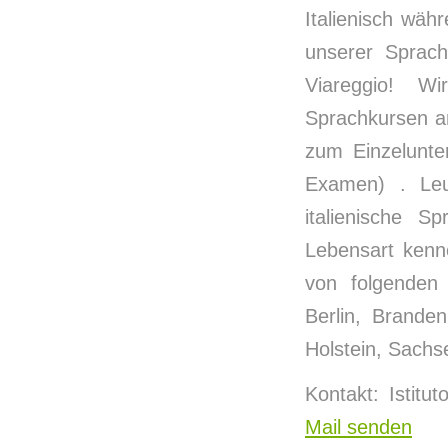
Italienisch wä
unserer Sprachk
Viareggio! W
Sprachkursen an
zum Einzelunte
Examen) . Le
italienische S
Lebensart kenne
von folgenden 
Berlin, Brande
Holstein, Sachs
Kontakt: Istitu
Mail senden