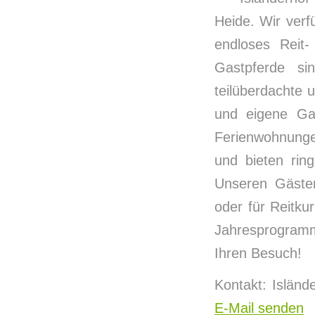
Heide. Wir verf
endloses Reit-
Gastpferde si
teilüberdachte 
und eigene Ga
Ferienwohnunge
und bieten rin
Unseren Gästen
oder für Reitk
Jahresprogramm
Ihren Besuch!
Kontakt: Islän
E-Mail senden