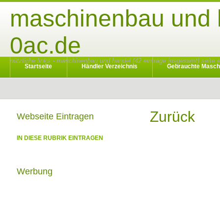
maschinenbau und h
0ac.de
nützliche links - maschinenbau und handel (42 einträge insgesamt) seite 
Startseite
Händler Verzeichnis
Gebrauchte Masch
Zurück
Webseite Eintragen
IN DIESE RUBRIK EINTRAGEN
Werbung