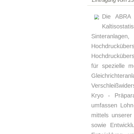
Eintragung vom 23
Die ABRA F
Kaltisosta
Sinteranlage
Hochdruckübers
Hochdrucküberse
für spezielle 
Gleichrichter
Verschleißwide
Kryo - Präpara
umfassen Lohn-
mittels unserer
sowie Entwickl