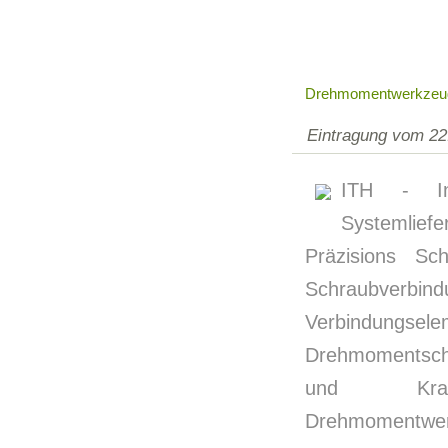
Drehmomentwerkzeu
Eintragung vom 22
ITH - Ind
Systemliefe
Präzisions S
Schraubver
Verbindungsel
Drehmomentschr
und Krafts
Drehmomentwer