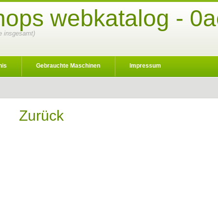
hops webkatalog - 0a
ge insgesamt)
nis
Gebrauchte Maschinen
Impressum
Zurück