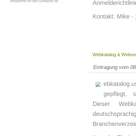
bequeme Art des Einkaufs ist.
Anmelderichtlin
Kontakt: Mike -
Webkatalog & Webver
Eintragung vom 08
ebkatalog.
gepflegt, 
Dieser Webka
deutschspra
Branchenverzeic