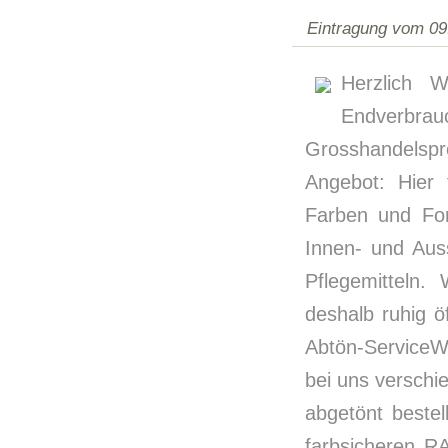
Eintragung vom 09
Herzlich 
Endverbra
Grosshandelspr
Angebot: Hier 
Farben und For
Innen- und Aus
Pflegemitteln.
deshalb ruhig 
Abtön-ServiceW
bei uns verschi
abgetönt beste
farbsicheren R