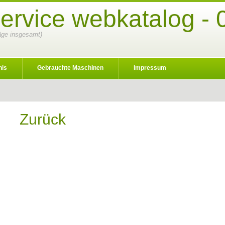
ervice webkatalog - 
räge insgesamt)
nis
Gebrauchte Maschinen
Impressum
Zurück