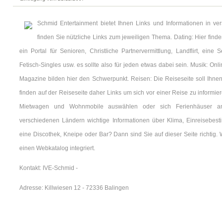
Schmid Entertainment bietet Ihnen Links und Informationen in ve
finden Sie nützliche Links zum jeweiligen Thema. Dating: Hier find
ein Portal für Senioren, Christliche Partnervermittlung, Landflirt, eine
Fetisch-Singles usw. es sollte also für jeden etwas dabei sein. Musik: Onl
Magazine bilden hier den Schwerpunkt. Reisen: Die Reiseseite soll Ihnen 
finden auf der Reiseseite daher Links um sich vor einer Reise zu informi
Mietwagen und Wohnmobile auswählen oder sich Ferienhäuser ans
verschiedenen Ländern wichtige Informationen über Klima, Einreisebest
eine Discothek, Kneipe oder Bar? Dann sind Sie auf dieser Seite richtig.
einen Webkatalog integriert.
Kontakt: IVE-Schmid -
Adresse: Killwiesen 12 - 72336 Balingen