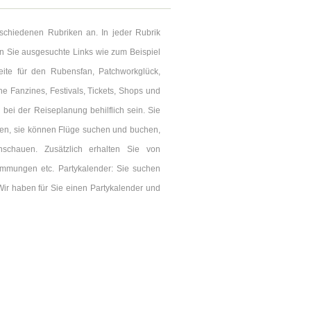
rschiedenen Rubriken an. In jeder Rubrik
en Sie ausgesuchte Links wie zum Beispiel
 Seite für den Rubensfan, Patchworkglück,
ine Fanzines, Festivals, Tickets, Shops und
bei der Reiseplanung behilflich sein. Sie
eren, sie können Flüge suchen und buchen,
chauen. Zusätzlich erhalten Sie von
immungen etc. Partykalender: Sie suchen
 Wir haben für Sie einen Partykalender und