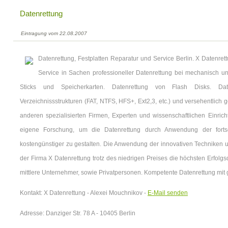
Datenrettung
Eintragung vom 22.08.2007
Datenrettung, Festplatten Reparatur und Service Berlin. X Datenret
Service in Sachen professioneller Datenrettung bei mechanisch un
Sticks und Speicherkarten. Datenrettung von Flash Disks. Date
Verzeichnissstrukturen (FAT, NTFS, HFS+, Ext2,3, etc.) und versehentlich
anderen spezialisierten Firmen, Experten und wissenschaftlichen Einrich
eigene Forschung, um die Datenrettung durch Anwendung der fortschr
kostengünstiger zu gestalten. Die Anwendung der innovativen Techniken u
der Firma X Datenrettung trotz des niedrigen Preises die höchsten Erfolgsq
mittlere Unternehmer, sowie Privatpersonen. Kompetente Datenrettung mit 
Kontakt: X Datenrettung - Alexei Mouchnikov -
E-Mail senden
Adresse: Danziger Str. 78 A - 10405 Berlin