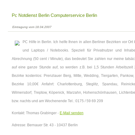
Pc Notdienst Berlin Computerservice Berlin
Eintragung vom 18.04.2007
PC Hilfe in Berlin. Ich helfe Ihnen in allen Berliner Bezirken vor
und Laptops / Notebooks. Speziell für Privatnutzer und Inha
Abrechnung (50 cent / Minute), das bedeutet Sie zahlen nur meine tatsäch
auf eine ganze Stunde auf, so werden z.B. bei 1,5 Stunden Arbeitszeit 
Bezirke kostenlos: Prenzlauer Berg, Mitte, Wedding, Tiergarten, Pankow
Bezirke 10,00€ Anfahrt: Charlottenburg, Steglitz, Spandau, Reinick
Wilmersdorf, Treptow, Köpenick, Marzahn, Hohenschönhausen, Lichtenbe
bzw. nachts und am Wochenende Tel.: 0175 / 59 69 209
Kontakt: Thomas Grabinger -
E-Mail senden
Adresse: Bernauer Str. 43 - 10437 Berlin