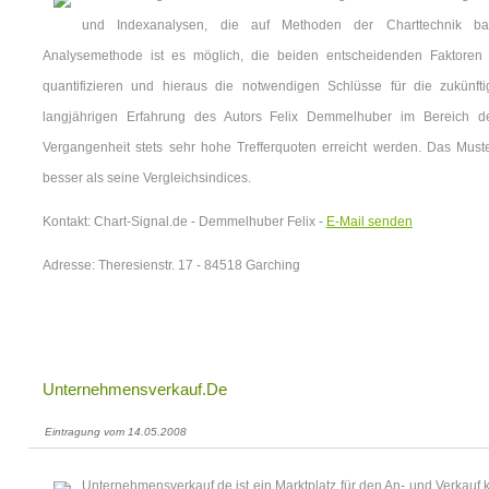
und Indexanalysen, die auf Methoden der Charttechnik b
Analysemethode ist es möglich, die beiden entscheidenden Faktoren "
quantifizieren und hieraus die notwendigen Schlüsse für die zukünft
langjährigen Erfahrung des Autors Felix Demmelhuber im Bereich d
Vergangenheit stets sehr hohe Trefferquoten erreicht werden. Das Muste
besser als seine Vergleichsindices.
Kontakt: Chart-Signal.de - Demmelhuber Felix -
E-Mail senden
Adresse: Theresienstr. 17 - 84518 Garching
Unternehmensverkauf.de
Eintragung vom 14.05.2008
Unternehmensverkauf.de ist ein Marktplatz für den An- und Verkauf 