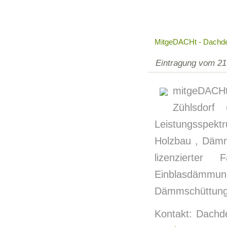
MitgeDACHt - Dachde
Eintragung vom 21
mitgeDACHt
Zühlsdorf
Leistungsspekt
Holzbau , Dämm
lizenzierter
Einblasdä
Dämmschüttung
Kontakt: Dachde