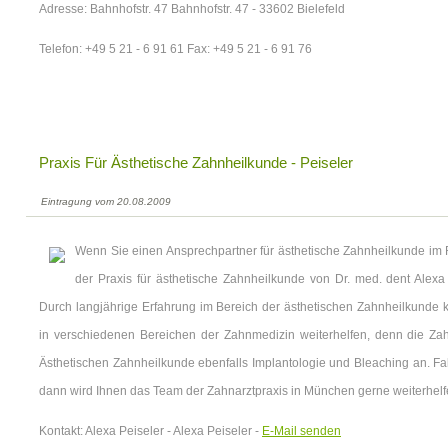
Adresse: Bahnhofstr. 47 Bahnhofstr. 47 - 33602 Bielefeld
Telefon: +49 5 21 - 6 91 61 Fax: +49 5 21 - 6 91 76
Praxis Für Ästhetische Zahnheilkunde - Peiseler
Eintragung vom 20.08.2009
Wenn Sie einen Ansprechpartner für ästhetische Zahnheilkunde i
der Praxis für ästhetische Zahnheilkunde von Dr. med. dent Alexa 
Durch langjährige Erfahrung im Bereich der ästhetischen Zahnheilkunde 
in verschiedenen Bereichen der Zahnmedizin weiterhelfen, denn die Zah
Ästhetischen Zahnheilkunde ebenfalls Implantologie und Bleaching an. Fa
dann wird Ihnen das Team der Zahnarztpraxis in München gerne weiterhelf
Kontakt: Alexa Peiseler - Alexa Peiseler -
E-Mail senden