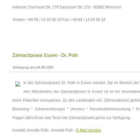
Adresse: Dachauer Str. 278 Dachauer Str. 278 - 80992 München
Telefon: +49 89 / 14 95 96 33 Fax: +49 89 / 14 95 96 34
Zahnarztpraxis Essen - Dr. Poth
Eintragung vom 24.08.2009
In der Zahnarztpraxis Dr. Poth in Essen werden Sie im Bereich de
den Mitarbeitern der Zahnarztpraxis in Essen ist es ein besonder
seine Patienten einzugehen. Zu den Leistungen der Zahnarztpraxis gehö
Bleaching * Schienentherapie * Veneers * Parodontitisbehandlung * P
Fragen steht Ihnen das Team der Zahnarztpraxis gerne zur Verfügung.
Kontakt: Annette Poth - Annette Poth -
E-Mail senden