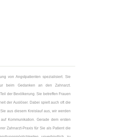
ng von Angstpatienten spezialisiert. Sie
nur beim Gedanken an den Zahnarzt.
Teil der Bevölkerung. Sie betreffen Frauen
it der Auslöser. Dabei spielt auch oft die
ie aus diesem Kreislauf aus, wir werden
rt auf Kommunikation. Gerade dem ersten
r Zahnarzt-Praxis für Sie als Patient die
ndlungsmöglichkeiten unverbindlich zu