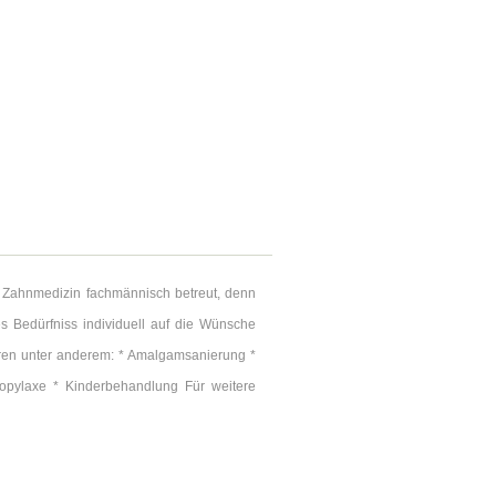
r Zahnmedizin fachmännisch betreut, denn
es Bedürfniss individuell auf die Wünsche
ren unter anderem: * Amalgamsanierung *
ropylaxe * Kinderbehandlung Für weitere