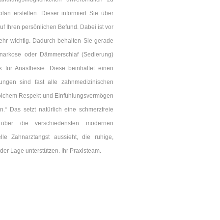
lan erstellen. Dieser informiert Sie über
 Ihren persönlichen Befund. Dabei ist vor
hr wichtig. Dadurch behalten Sie gerade
llnarkose oder Dämmerschlaf (Sedierung)
k für Anästhesie. Diese beinhaltet einen
ungen sind fast alle zahnmedizinischen
 solchem Respekt und Einfühlungsvermögen
.“ Das setzt natürlich eine schmerzfreie
über die verschiedensten modernen
lle Zahnarztangst aussieht, die ruhige,
der Lage unterstützen. Ihr Praxisteam.