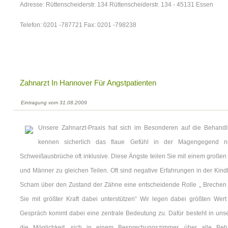
Adresse: Rüttenscheiderstr. 134 Rüttenscheiderstr. 134 - 45131 Essen
Telefon: 0201 -787721 Fax: 0201 -798238
Zahnarzt In Hannover Für Angstpatienten
Eintragung vom 31.08.2009
Unsere Zahnarzt-Praxis hat sich im Besonderen auf die Behandlu
kennen sicherlich das flaue Gefühl in der Magengegend 
Schweißausbrüche oft inklusive. Diese Ängste teilen Sie mit einem großen 
und Männer zu gleichen Teilen. Oft sind negative Erfahrungen in der Kindhe
Scham über den Zustand der Zähne eine entscheidende Rolle „ Brechen S
Sie mit größter Kraft dabei unterstützen“ Wir legen dabei größten We
Gespräch kommt dabei eine zentrale Bedeutung zu. Dafür besteht in unsere
die Möglichkeit, sich in einem Besprechungszimmer, über alle Beha