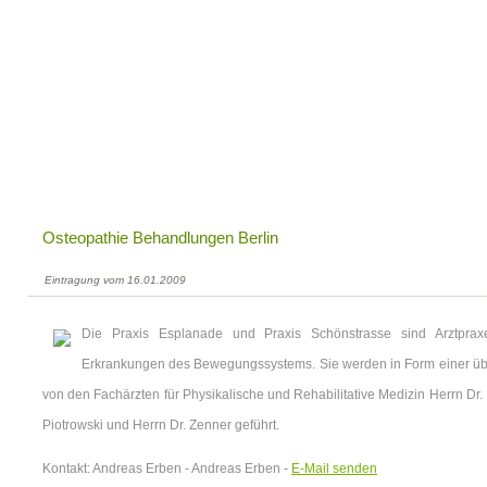
Osteopathie Behandlungen Berlin
Eintragung vom 16.01.2009
Die Praxis Esplanade und Praxis Schönstrasse sind Arztpraxen
Erkrankungen des Bewegungssystems. Sie werden in Form einer üb
von den Fachärzten für Physikalische und Rehabilitative Medizin Herrn Dr. 
Piotrowski und Herrn Dr. Zenner geführt.
Kontakt: Andreas Erben - Andreas Erben -
E-Mail senden