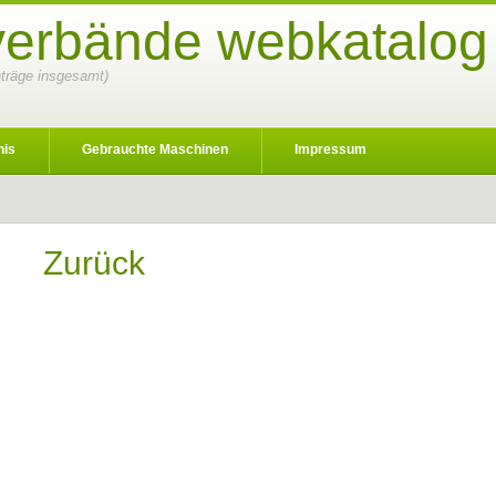
sverbände webkatalog
inträge insgesamt)
nis
Gebrauchte Maschinen
Impressum
Zurück