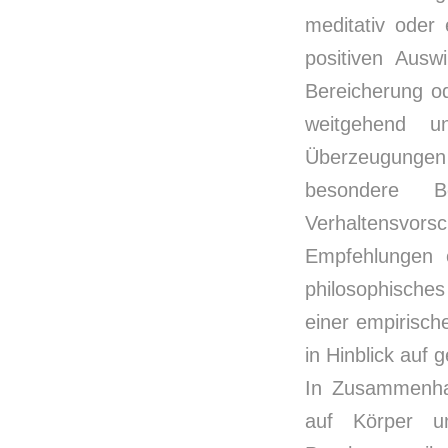
meditativ oder
positiven Ausw
Bereicherung od
weitgehend un
Überzeugungen
besondere B
Verhaltensvorsch
Empfehlungen o
philosophische
einer empirisc
in Hinblick auf
In Zusammenhan
auf Körper u