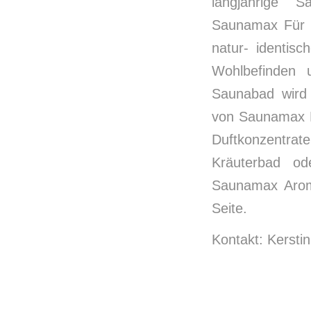
langjährige 
Saunamax Für h
natur- identis
Wohlbefinden 
Saunabad wird 
von Saunamax D
Duftkonzentrate
Kräuterbad od
Saunamax Aroma
Seite.
Kontakt: Kersti