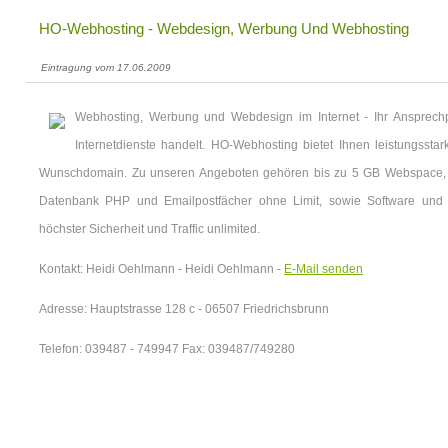
HO-Webhosting - Webdesign, Werbung Und Webhosting
Eintragung vom 17.06.2009
Webhosting, Werbung und Webdesign im Internet - Ihr Ansprec
Internetdienste handelt. HO-Webhosting bietet Ihnen leistungssta
Wunschdomain. Zu unseren Angeboten gehören bis zu 5 GB Webspace,
Datenbank PHP und Emailpostfächer ohne Limit, sowie Software und 
höchster Sicherheit und Traffic unlimited.
Kontakt: Heidi Oehlmann - Heidi Oehlmann -
E-Mail senden
Adresse: Hauptstrasse 128 c - 06507 Friedrichsbrunn
Telefon: 039487 - 749947 Fax: 039487/749280