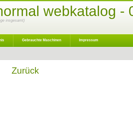
ormal webkatalog - 
räge insgesamt)
nis
Gebrauchte Maschinen
Impressum
Zurück