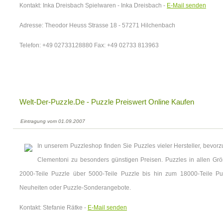
Kontakt: Inka Dreisbach Spielwaren - Inka Dreisbach -
E-Mail senden
Adresse: Theodor Heuss Strasse 18 - 57271 Hilchenbach
Telefon: +49 02733128880 Fax: +49 02733 813963
Welt-Der-Puzzle.de - Puzzle Preiswert Online Kaufen
Eintragung vom 01.09.2007
In unserem Puzzleshop finden Sie Puzzles vieler Hersteller, bevo
Clementoni zu besonders günstigen Preisen. Puzzles in allen Größ
2000-Teile Puzzle über 5000-Teile Puzzle bis hin zum 18000-Teile Puz
Neuheiten oder Puzzle-Sonderangebote.
Kontakt: Stefanie Rätke -
E-Mail senden