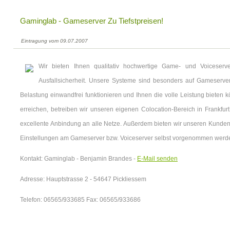
Gaminglab - Gameserver Zu Tiefstpreisen!
Eintragung vom 09.07.2007
Wir bieten Ihnen qualitativ hochwertige Game- und Voiceserv
Ausfallsicherheit. Unsere Systeme sind besonders auf Gameserve
Belastung einwandfrei funktionieren und Ihnen die volle Leistung bieten
erreichen, betreiben wir unseren eigenen Colocation-Bereich in Frankfurt
excellente Anbindung an alle Netze. Außerdem bieten wir unseren Kunden 
Einstellungen am Gameserver bzw. Voiceserver selbst vorgenommen werd
Kontakt: Gaminglab - Benjamin Brandes -
E-Mail senden
Adresse: Hauptstrasse 2 - 54647 Pickliessem
Telefon: 06565/933685 Fax: 06565/933686