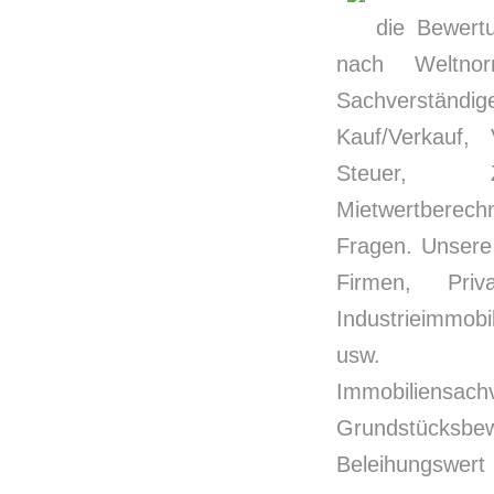
die Bewertu
nach Weltno
Sachverständ
Kauf/Verkauf,
Steuer, Zwan
Mietwertberech
Fragen. Unsere 
Firmen, Pri
Industrieimmobi
usw. Immo
Immobiliensach
Grundstücksb
Beleihungswert