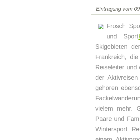
Eintragung vom 09
Frosch Spor
und Sport
Skigebieten de
Frankreich, di
Reiseleiter un
der Aktivreise
gehören ebens
Fackelwanderu
vielem mehr. G
Paare und Famil
Wintersport R
einem Aktivpro