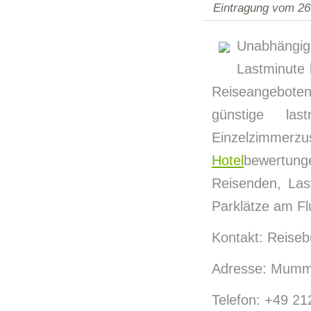
Eintragung vom 26
Unabhängige
Lastminute b
Reiseangeboten
günstige la
Einzelzimmer
Hotel
bewertung
Reisenden, Las
Parklätze am Fl
Kontakt: Reiseb
Adresse: Mumms
Telefon: +49 2