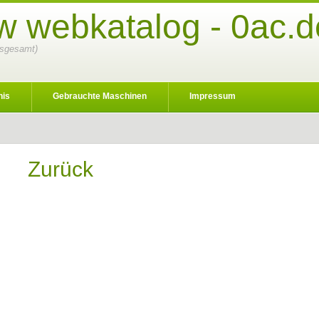
w webkatalog - 0ac.d
insgesamt)
nis
Gebrauchte Maschinen
Impressum
Zurück