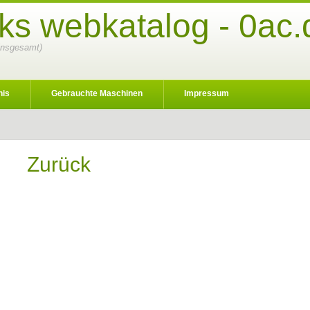
ks webkatalog - 0ac.
 insgesamt)
nis
Gebrauchte Maschinen
Impressum
Zurück