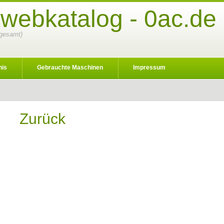
 webkatalog - 0ac.de
sgesamt)
nis
Gebrauchte Maschinen
Impressum
Zurück