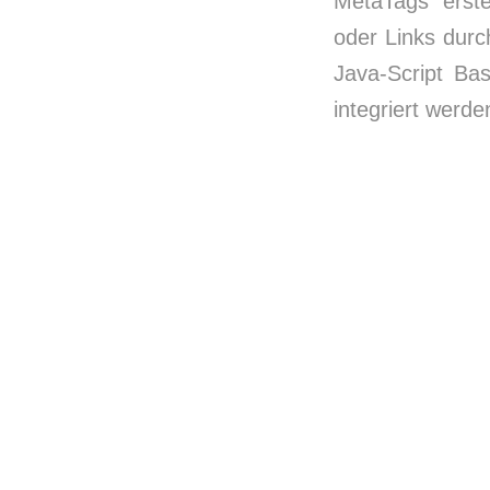
MetaTags erstel
oder Links durc
Java-Script Ba
integriert werde