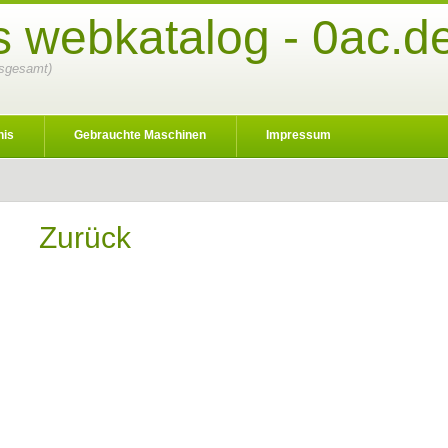
s webkatalog - 0ac.d
insgesamt)
nis
Gebrauchte Maschinen
Impressum
Zurück