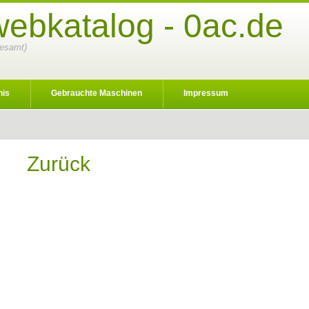
webkatalog - 0ac.de
gesamt)
nis
Gebrauchte Maschinen
Impressum
Zurück