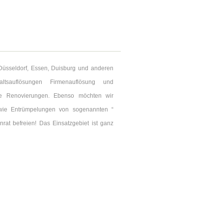
üsseldorf, Essen, Duisburg und anderen
tsauflösungen Firmenauflösung und
ie Renovierungen. Ebenso möchten wir
wie Entrümpelungen von sogenannten “
at befreien! Das Einsatzgebiet ist ganz