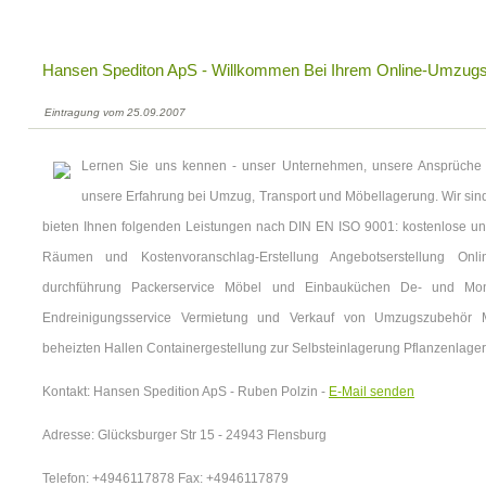
Hansen Spediton ApS - Willkommen Bei Ihrem Online-Umzugs
Eintragung vom 25.09.2007
Lernen Sie uns kennen - unser Unternehmen, unsere Ansprüche a
unsere Erfahrung bei Umzug, Transport und Möbellagerung. Wir sind
bieten Ihnen folgenden Leistungen nach DIN EN ISO 9001: kostenlose und
Räumen und Kostenvoranschlag-Erstellung Angebotserstellung Onl
durchführung Packerservice Möbel und Einbauküchen De- und Montag
Endreinigungsservice Vermietung und Verkauf von Umzugszubehör M
beheizten Hallen Containergestellung zur Selbsteinlagerung Pflanzenlage
Kontakt: Hansen Spedition ApS - Ruben Polzin -
E-Mail senden
Adresse: Glücksburger Str 15 - 24943 Flensburg
Telefon: +4946117878 Fax: +4946117879