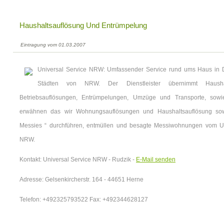
Haushaltsauflösung Und Entrümpelung
Eintragung vom 01.03.2007
Universal Service NRW: Umfassender Service rund ums Haus in D
Städten von NRW. Der Dienstleister übernimmt Haushal
Betriebsauflösungen, Entrümpelungen, Umzüge und Transporte, sow
erwähnen das wir Wohnungsauflösungen und Haushaltsauflösung so
Messies “ durchführen, entmüllen und besagte Messiwohnungen vom Unr
NRW.
Kontakt: Universal Service NRW - Rudzik -
E-Mail senden
Adresse: Gelsenkircherstr. 164 - 44651 Herne
Telefon: +492325793522 Fax: +492344628127