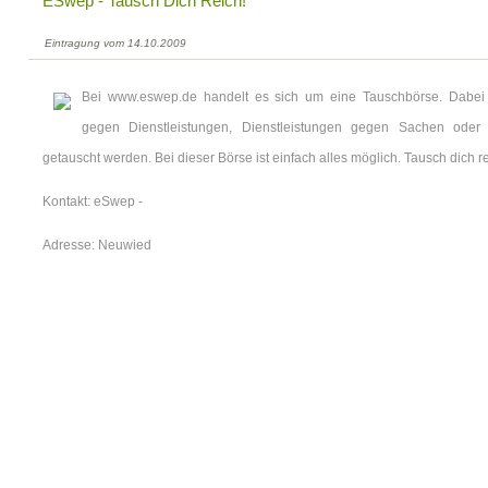
ESwep - Tausch Dich Reich!
Eintragung vom 14.10.2009
Bei www.eswep.de handelt es sich um eine Tauschbörse. Dabe
gegen Dienstleistungen, Dienstleistungen gegen Sachen oder 
getauscht werden. Bei dieser Börse ist einfach alles möglich. Tausch dich re
Kontakt: eSwep -
Adresse: Neuwied