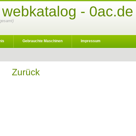
 webkatalog - 0ac.de
sgesamt)
nis
Gebrauchte Maschinen
Impressum
Zurück