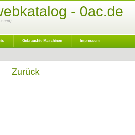
webkatalog - 0ac.de
gesamt)
nis
Gebrauchte Maschinen
Impressum
Zurück